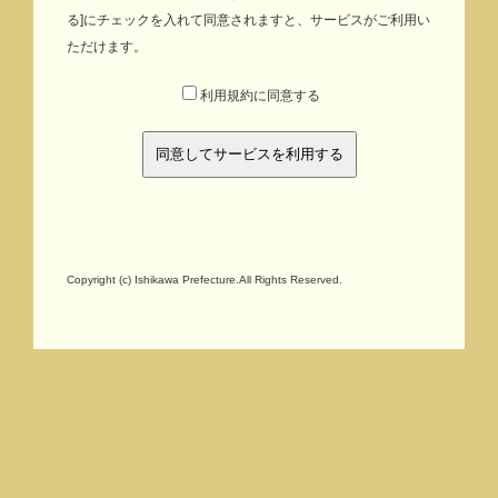
る]にチェックを入れて同意されますと、サービスがご利用い
し、石川県教育委員会は一切の責任を負いません。
ただけます。
注意事項
利用規約に同意する
・「本サイト」で公開している情報は、掲載している文
化財に関するすべての内容を公開しているものではあり
ません。
・「本サイト」で提供する情報は、地図データ作成上の
誤差等を含んでおり、現況と合致しない場合もあります
ので、当該文化財の範囲や内容についての公的証明資料
としては使用できません。
Copyright (c) Ishikawa Prefecture.All Rights Reserved.
・埋蔵文化財包蔵地は、その性格上、おおよその範囲を
示したもので、伝承地等も含まれることから、あくまで
目安とご理解ください。
・埋蔵文化財に関する情報は、調査等の結果、範囲や内
容が追加・訂正されることや、新たに発見され追加され
ることがありますので、公開中の情報が最新でない場合
があります。
・掲載されている文化財の最新情報や、文化財保護法の