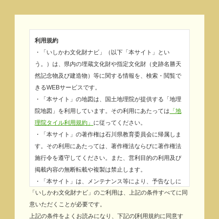
利用規約
・「いしかわ文化財ナビ」（以下「本サイト」とい
う。）は、県内の埋蔵文化財や指定文化財（史跡名勝天
然記念物及び建造物）等に関する情報を、検索・閲覧で
きるWEBサービスです。
・「本サイト」の地図は、国土地理院が提供する「地理
院地図」を利用しています。その利用にあたっては
「地
理院タイル利用規約」
に従ってください。
・「本サイト」の著作権は石川県教育委員会に帰属しま
す。その利用にあたっては、著作権法ならびに著作権法
施行令を遵守してください。また、営利目的の利用及び
掲載内容の無断転載や複製は禁止します。
・「本サイト」は、メンテナンス等により、予告なしに
「いしかわ文化財ナビ」のご利用は、上記の条件すべてに同
情報の提供を停止する場合があります。
意いただくことが必要です。
・「本サイト」を利用することにより生じた利用者又は
上記の条件をよくお読みになり、下記の[利用規約に同意す
第三者の損害については、利用者がその責を負うものと