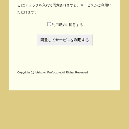
る]にチェックを入れて同意されますと、サービスがご利用い
し、石川県教育委員会は一切の責任を負いません。
ただけます。
注意事項
利用規約に同意する
・「本サイト」で公開している情報は、掲載している文
化財に関するすべての内容を公開しているものではあり
ません。
・「本サイト」で提供する情報は、地図データ作成上の
誤差等を含んでおり、現況と合致しない場合もあります
ので、当該文化財の範囲や内容についての公的証明資料
としては使用できません。
Copyright (c) Ishikawa Prefecture.All Rights Reserved.
・埋蔵文化財包蔵地は、その性格上、おおよその範囲を
示したもので、伝承地等も含まれることから、あくまで
目安とご理解ください。
・埋蔵文化財に関する情報は、調査等の結果、範囲や内
容が追加・訂正されることや、新たに発見され追加され
ることがありますので、公開中の情報が最新でない場合
があります。
・掲載されている文化財の最新情報や、文化財保護法の