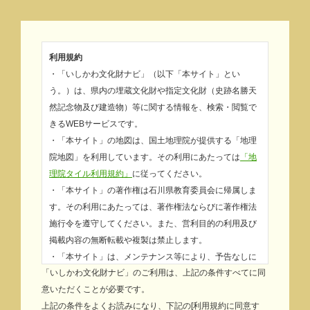
利用規約
・「いしかわ文化財ナビ」（以下「本サイト」とい
う。）は、県内の埋蔵文化財や指定文化財（史跡名勝天
然記念物及び建造物）等に関する情報を、検索・閲覧で
きるWEBサービスです。
・「本サイト」の地図は、国土地理院が提供する「地理
院地図」を利用しています。その利用にあたっては
「地
理院タイル利用規約」
に従ってください。
・「本サイト」の著作権は石川県教育委員会に帰属しま
す。その利用にあたっては、著作権法ならびに著作権法
施行令を遵守してください。また、営利目的の利用及び
掲載内容の無断転載や複製は禁止します。
・「本サイト」は、メンテナンス等により、予告なしに
「いしかわ文化財ナビ」のご利用は、上記の条件すべてに同
情報の提供を停止する場合があります。
意いただくことが必要です。
・「本サイト」を利用することにより生じた利用者又は
上記の条件をよくお読みになり、下記の[利用規約に同意す
第三者の損害については、利用者がその責を負うものと